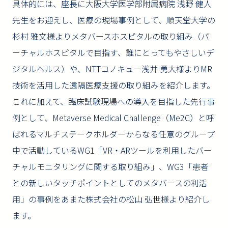
具体的には、座長に大阪大学医学部附属病院 浅野 健人
先生をお迎えし、医療の現場事例として、順天堂大学の
杉村 雅文様よりメタバースホスピタルの取り組み（バ
ーチャルホスピタルで目指す、誰にとってもやさしいデ
ジタルヘルス）や、NTTコノキュー浅井 勇大様よりMR
技術を活用した遠隔医療支援の取り組みを紹介します。
これに加えて、臨床試験現場への導入を目指した先行事
例として、Metaverse Medical Challenge（Me2C）と呼
ばれるマルチステークホルダーからなる任意のグループ
中で活動しているWG1「VR・ARツールを利用したバー
チャルモニタリングに関する取り組み」、WG3「患者
との新しいタッチポイントとしてのメタバースの利活
用」の事例をあまた株式会社の松山 弘世様より紹介し
ます。