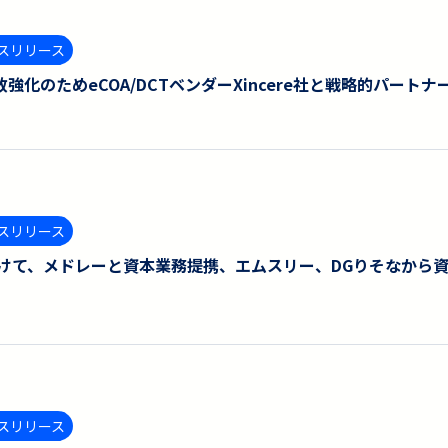
スリリース
強化のためeCOA/DCTベンダーXincere社と戦略的パート
スリリース
向けて、メドレーと資本業務提携、エムスリー、DGりそなから
スリリース