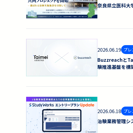
奈良県⽴医科⼤
2026.06.19
プレ
Buzzreach
験推進基盤を構
2026.06.18
プレ
治験業務管理シス