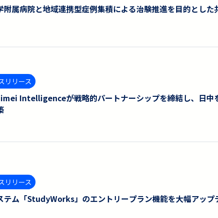
学附属病院と地域連携型症例集積による治験推進を⽬的とした
スリリース
とTaimei Intelligenceが戦略的パートナーシップを締
築
スリリース
テム「StudyWorks」のエントリープラン機能を大幅アップ